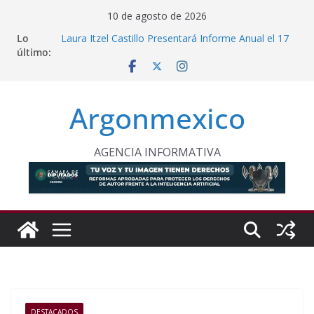
Saltar
10 de agosto de 2026
al
Lo
Laura Itzel Castillo Presentará Informe Anual el 17
contenido
último:
de Agosto
Inaugura Clara Brugada Utopía “Elena Poniatowska
Amor” en Coyoacán
Desde Puebla, Sheinbaum Impulsa Reforestación
Argonmexico
Permanente en México
Refuerzan Abasto de Agua en Acapulco Ante
Lluvias Intensas
INE Defiende Contrato con Territorium Life y Niega
AGENCIA INFORMATIVA
Incumplimientos
DESTACADOS