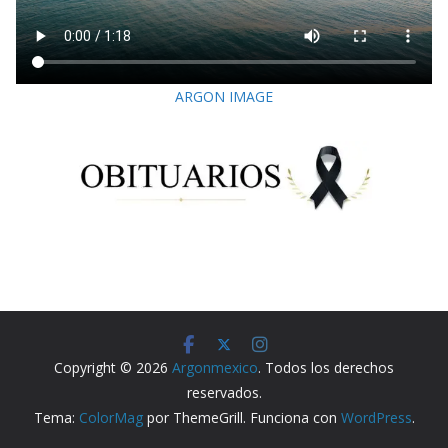
ARGON IMAGE
Copyright © 2026
Argonmexico
. Todos los derechos
reservados.
Tema:
ColorMag
por ThemeGrill. Funciona con
WordPress
.