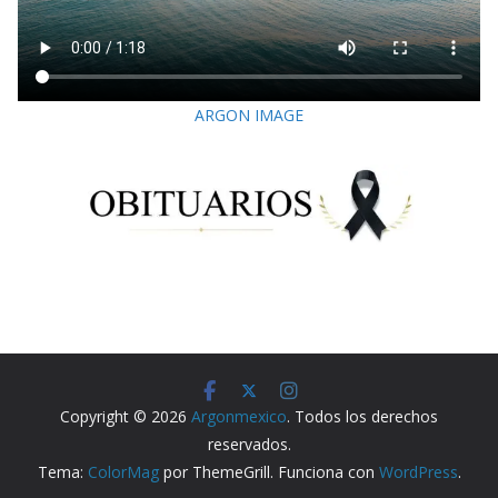
ARGON IMAGE
Copyright © 2026
Argonmexico
. Todos los derechos
reservados.
Tema:
ColorMag
por ThemeGrill. Funciona con
WordPress
.