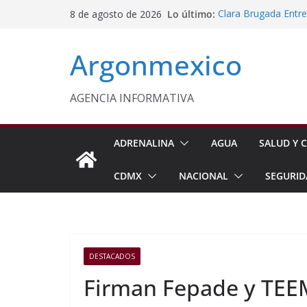
Saltar
Lo último:
Clara Brugada Entr
8 de agosto de 2026
al
y Útiles Escolares
PT Solicita a ASF A
contenido
Argonmexico
Procesan a Ángel Er
Chimalhuacán
Sheinbaum Entrega 
Beneficiarias de Na
AGENCIA INFORMATIVA
Celebra Laura Itzel
y Perú
ADRENALINA
AGUA
SALUD Y C
CDMX
NACIONAL
SEGURID
DESTACADOS
Firman Fepade y TEE