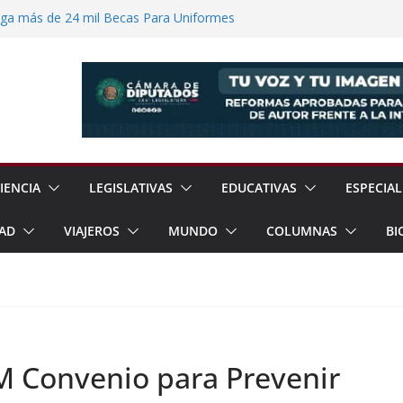
ega más de 24 mil Becas Para Uniformes
uditar Recursos Municipales en Oaxaca
nesto “N” por Robo de Vehículo en
Pensión Mujeres Bienestar a
ucalpan
 Reanudación de Relaciones Entre México
IENCIA
LEGISLATIVAS
EDUCATIVAS
ESPECIAL
AD
VIAJEROS
MUNDO
COLUMNAS
BI
M Convenio para Prevenir