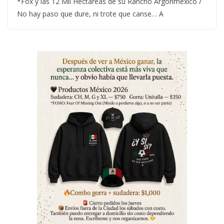
*Fox y las 12 Mil Hectáreas de su Rancho Argonmexico /
No hay paso que dure, ni trote que canse… A