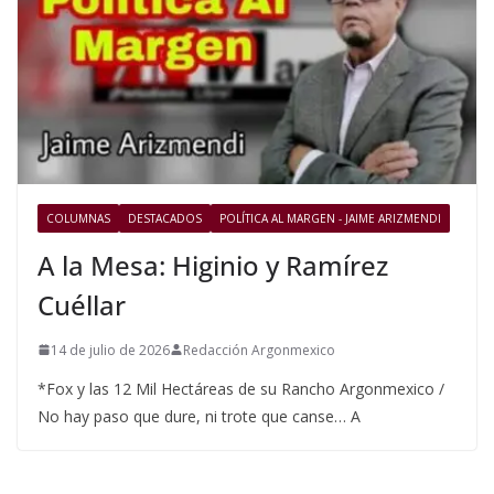
COLUMNAS
DESTACADOS
POLÍTICA AL MARGEN - JAIME ARIZMENDI
A la Mesa: Higinio y Ramírez
Cuéllar
14 de julio de 2026
Redacción Argonmexico
*Fox y las 12 Mil Hectáreas de su Rancho Argonmexico /
No hay paso que dure, ni trote que canse… A