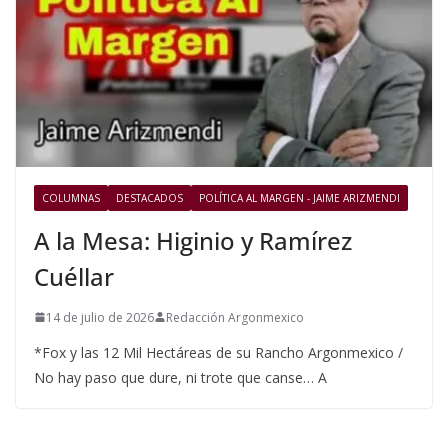
COLUMNAS
DESTACADOS
POLÍTICA AL MARGEN - JAIME ARIZMENDI
A la Mesa: Higinio y Ramírez
Cuéllar
14 de julio de 2026
Redacción Argonmexico
*Fox y las 12 Mil Hectáreas de su Rancho Argonmexico /
No hay paso que dure, ni trote que canse… A