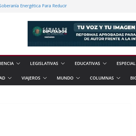
 Soberanía Energética Para Reducir
as
ía Internacional de los Pueblos
guridad Física en Presas Estratégicas de
rrar Filas con Sheinbaum Ante Presiones
a Fracking Para Fortalecer Soberanía
IENCIA
LEGISLATIVAS
EDUCATIVAS
ESPECIAL
AD
VIAJEROS
MUNDO
COLUMNAS
BI