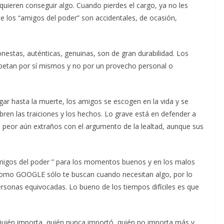
uieren conseguir algo. Cuando pierdes el cargo, ya no les
ue los “amigos del poder” son accidentales, de ocasión,
nestas, auténticas, genuinas, son de gran durabilidad. Los
petan por sí mismos y no por un provecho personal o
ar hasta la muerte, los amigos se escogen en la vida y se
en las traiciones y los hechos. Lo grave está en defender a
s, peor aún extraños con el argumento de la lealtad, aunque sus
amigos del poder ” para los momentos buenos y en los malos
como GOOGLE sólo te buscan cuando necesitan algo, por lo
sonas equivocadas. Lo bueno de los tiempos difíciles es que
 Quién importa, quién nunca importó, quién no importa más y