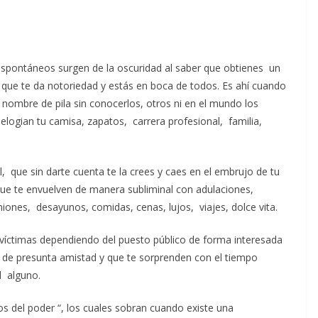
pontáneos surgen de la oscuridad al saber que obtienes un
l que te da notoriedad y estás en boca de todos. Es ahí cuando
nombre de pila sin conocerlos, otros ni en el mundo los
elogian tu camisa, zapatos, carrera profesional, familia,
l, que sin darte cuenta te la crees y caes en el embrujo de tu
 que te envuelven de manera subliminal con adulaciones,
uniones, desayunos, comidas, cenas, lujos, viajes, dolce vita.
víctimas dependiendo del puesto público de forma interesada
a de presunta amistad y que te sorprenden con el tiempo
l alguno.
os del poder “, los cuales sobran cuando existe una