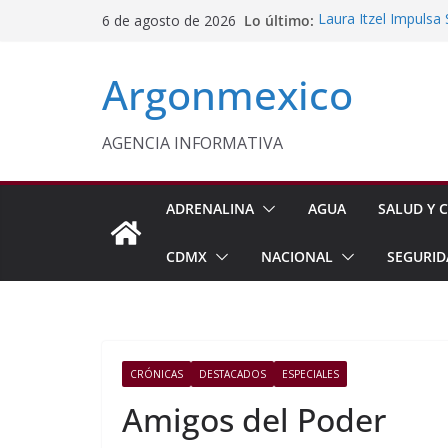
Saltar
Lo último:
Laura Itzel Impulsa
6 de agosto de 2026
al
Importaciones de g
Edomex Conmemora D
contenido
Argonmexico
Indígenas
Conagua Refuerza Se
Hidalgo
Monreal Llama a Ce
AGENCIA INFORMATIVA
Exteriores
Kenia López Respald
Energética
ADRENALINA
AGUA
SALUD Y C
CDMX
NACIONAL
SEGURID
CRÓNICAS
DESTACADOS
ESPECIALES
Amigos del Poder