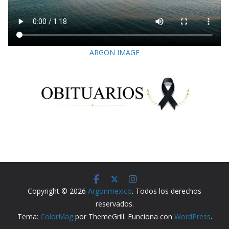
ARGON IMAGE
Copyright © 2026
Argonmexico
. Todos los derechos
reservados.
Tema:
ColorMag
por ThemeGrill. Funciona con
WordPress
.