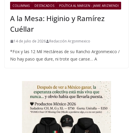
COLUMNAS
DESTACADOS
POLÍTICA AL MARGEN - JAIME ARIZMENDI
A la Mesa: Higinio y Ramírez
Cuéllar
14 de julio de 2026
Redacción Argonmexico
*Fox y las 12 Mil Hectáreas de su Rancho Argonmexico /
No hay paso que dure, ni trote que canse… A